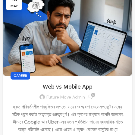
MAY
CAREER
Web vs Mobile App
0
Future Move Admin
দ্রুত পরিবর্তনশীল প্রযুক্তির জগতে, ওয়েব ও অ্যাপ ডেভেলপমেন্টের মধ্যে
সঠিক পছন্দ করাটা অত্যন্ত গুরুত্বপূর্ণ। এই ব্লগের মাধ্যমে আপনি জানবেন,
কীভাবে Google আর Uber-এর মতন প্রতিষ্ঠান তাদের ব্যবসায়িক খাতে
আমূল পরিবর্তন এনেছে। এতে ওয়েব ও অ্যাপ ডেভেলপমেন্টের মধ্যে