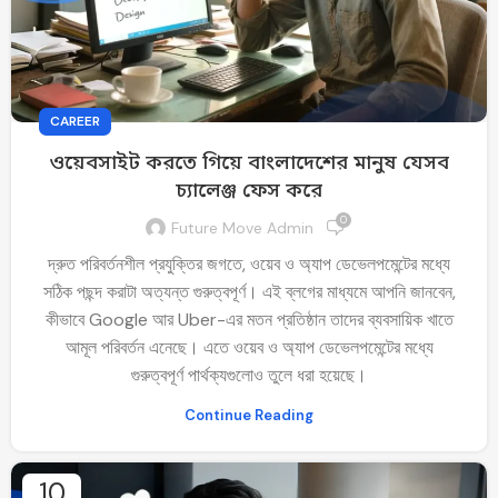
CAREER
ওয়েবসাইট করতে গিয়ে বাংলাদেশের মানুষ যেসব
চ্যালেঞ্জ ফেস করে
0
Future Move Admin
দ্রুত পরিবর্তনশীল প্রযুক্তির জগতে, ওয়েব ও অ্যাপ ডেভেলপমেন্টের মধ্যে
সঠিক পছন্দ করাটা অত্যন্ত গুরুত্বপূর্ণ। এই ব্লগের মাধ্যমে আপনি জানবেন,
কীভাবে Google আর Uber-এর মতন প্রতিষ্ঠান তাদের ব্যবসায়িক খাতে
আমূল পরিবর্তন এনেছে। এতে ওয়েব ও অ্যাপ ডেভেলপমেন্টের মধ্যে
গুরুত্বপূর্ণ পার্থক্যগুলোও তুলে ধরা হয়েছে।
Continue Reading
10