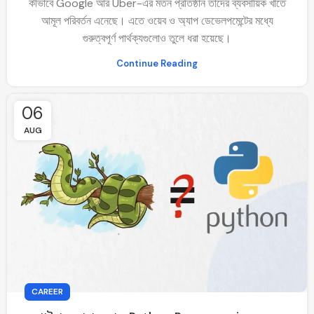
কীভাবে Google আর Uber-এর মতন প্রতিষ্ঠান তাদের ব্যবসায়িক খাতে
আমূল পরিবর্তন এনেছে। এতে ওয়েব ও অ্যাপ ডেভেলপমেন্টের মধ্যে
গুরুত্বপূর্ণ পার্থক্যগুলোও তুলে ধরা হয়েছে।
Continue Reading
06
AUG
CAREER