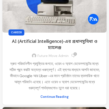
CAREER
AI (Artificial Intelligence)-এর প্রধানসুবিধা ও
চ্যালেঞ্জ
0
Future Move Admin
দ্রুত পরিবর্তনশীল প্রযুক্তির জগতে, ওয়েব ও অ্যাপ ডেভেলপমেন্টের মধ্যে
সঠিক পছন্দ করাটা অত্যন্ত গুরুত্বপূর্ণ। এই ব্লগের মাধ্যমে আপনি জানবেন,
কীভাবে Google আর Uber-এর মতন প্রতিষ্ঠান তাদের ব্যবসায়িক খাতে
আমূল পরিবর্তন এনেছে। এতে ওয়েব ও অ্যাপ ডেভেলপমেন্টের মধ্যে
গুরুত্বপূর্ণ পার্থক্যগুলোও তুলে ধরা হয়েছে।
Continue Reading