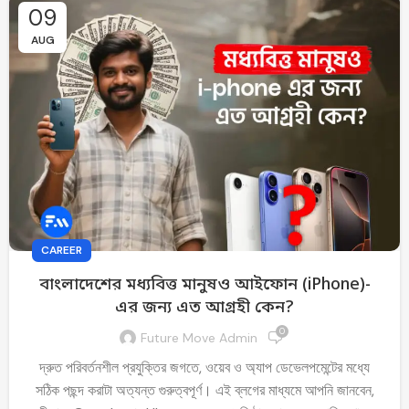
09
AUG
CAREER
বাংলাদেশের মধ্যবিত্ত মানুষও আইফোন (iPhone)-
এর জন্য এত আগ্রহী কেন?
0
Future Move Admin
দ্রুত পরিবর্তনশীল প্রযুক্তির জগতে, ওয়েব ও অ্যাপ ডেভেলপমেন্টের মধ্যে
সঠিক পছন্দ করাটা অত্যন্ত গুরুত্বপূর্ণ। এই ব্লগের মাধ্যমে আপনি জানবেন,