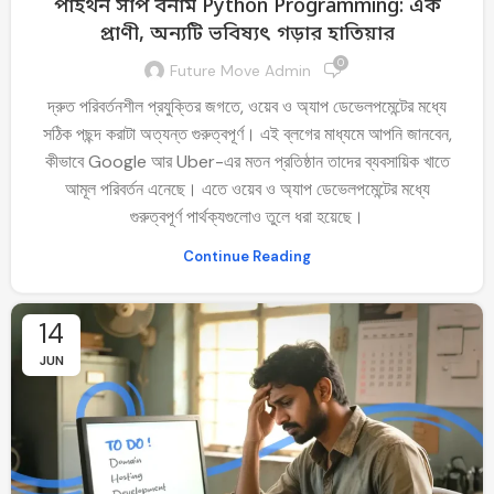
পাইথন সাপ বনাম Python Programming: এক
প্রাণী, অন্যটি ভবিষ্যৎ গড়ার হাতিয়ার
0
Future Move Admin
দ্রুত পরিবর্তনশীল প্রযুক্তির জগতে, ওয়েব ও অ্যাপ ডেভেলপমেন্টের মধ্যে
সঠিক পছন্দ করাটা অত্যন্ত গুরুত্বপূর্ণ। এই ব্লগের মাধ্যমে আপনি জানবেন,
কীভাবে Google আর Uber-এর মতন প্রতিষ্ঠান তাদের ব্যবসায়িক খাতে
আমূল পরিবর্তন এনেছে। এতে ওয়েব ও অ্যাপ ডেভেলপমেন্টের মধ্যে
গুরুত্বপূর্ণ পার্থক্যগুলোও তুলে ধরা হয়েছে।
Continue Reading
14
JUN